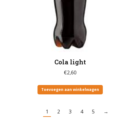
Cola light
€
2,60
Toevoegen aan winkelwagen
1
2
3
4
5
→