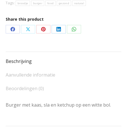
Tags:
broodje
burger
food
gezond
natural
Share this product
Deel
Deel
Deel
Deel
Deel
op
op
op
op
op
Facebook
X
Pinterest
LinkedIn
WhatsApp
Beschrijving
Aanvullende informatie
Beoordelingen (0)
Burger met kaas, sla en ketchup op een witte bol.