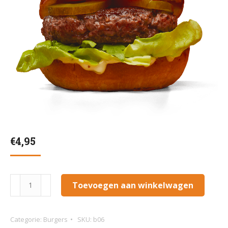
€
4,95
Cheese
Toevoegen aan winkelwagen
burger
aantal
Categorie:
Burgers
SKU:
b06