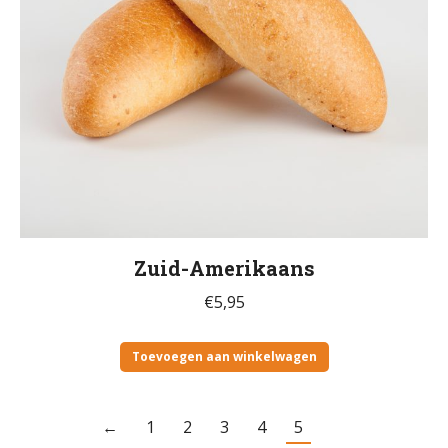
Zuid-Amerikaans
€
5,95
Toevoegen aan winkelwagen
←
1
2
3
4
5